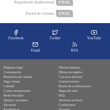
Repositorio institucional
UNAL
Portal de revistas
UNAL
Facebook
Twitter
YouTube
Email
RSS
Régimen legal
Talento humano
Contratación
Ofertas de empleo
Rendición de cuentas
Concurso docente
Pago virtual
Control interno
Calidad
Buzón de notificaciones
Correo institucional
Mapa del sitio
Redes Sociales
FAQ
Quejas y reclamos
Atención en línea
Encuesta
Contáctenos
Estadísticas
Glosario