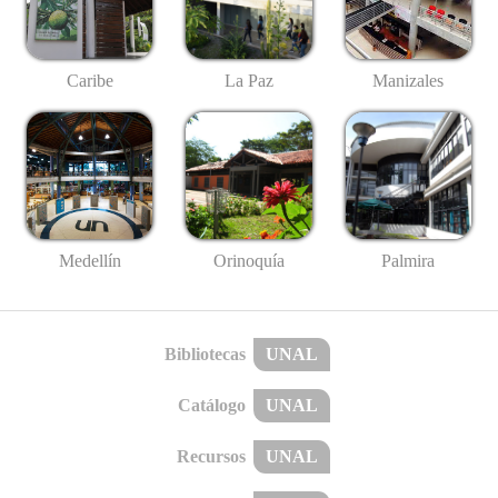
Caribe
La Paz
Manizales
Medellín
Palmira
Orinoquía
Bibliotecas
UNAL
Catálogo
UNAL
Recursos
UNAL