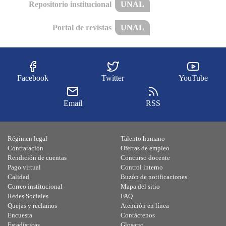
Repositorio institucional
UNAL
Portal de revistas
UNAL
Facebook
Twitter
YouTube
Email
RSS
Régimen legal
Talento humano
Contratación
Ofertas de empleo
Rendición de cuentas
Concurso docente
Pago virtual
Control interno
Calidad
Buzón de notificaciones
Correo institucional
Mapa del sitio
Redes Sociales
FAQ
Quejas y reclamos
Atención en línea
Encuesta
Contáctenos
Estadísticas
Glosario