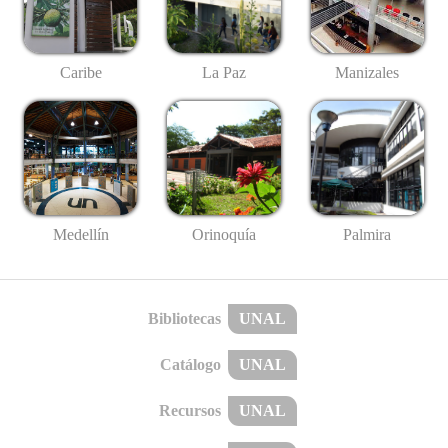
Caribe
La Paz
Manizales
Medellín
Palmira
Orinoquía
Bibliotecas
UNAL
Catálogo
UNAL
Recursos
UNAL