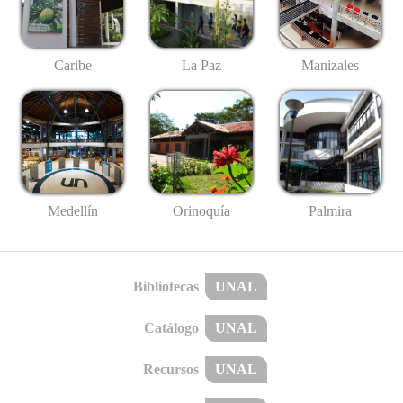
Caribe
La Paz
Manizales
Medellín
Palmira
Orinoquía
Bibliotecas
UNAL
Catálogo
UNAL
Recursos
UNAL