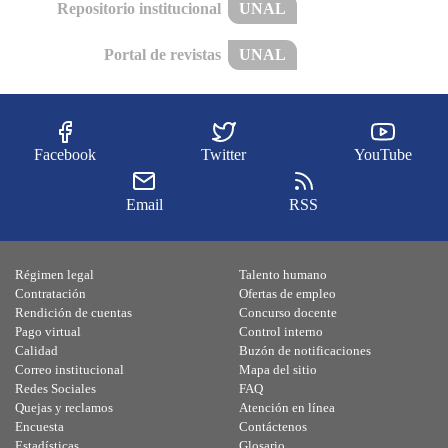
Repositorio institucional
UNAL
Portal de revistas
UNAL
Facebook
Twitter
YouTube
Email
RSS
Régimen legal
Talento humano
Contratación
Ofertas de empleo
Rendición de cuentas
Concurso docente
Pago virtual
Control interno
Calidad
Buzón de notificaciones
Correo institucional
Mapa del sitio
Redes Sociales
FAQ
Quejas y reclamos
Atención en línea
Encuesta
Contáctenos
Estadísticas
Glosario