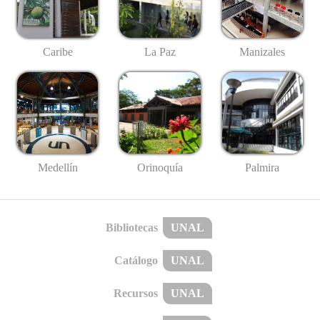
Caribe
La Paz
Manizales
Medellín
Palmira
Orinoquía
Bibliotecas
UNAL
Catálogo
UNAL
Recursos
UNAL