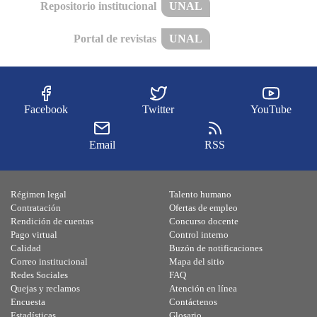
Repositorio institucional
UNAL
Portal de revistas
UNAL
Facebook
Twitter
YouTube
Email
RSS
Régimen legal
Talento humano
Contratación
Ofertas de empleo
Rendición de cuentas
Concurso docente
Pago virtual
Control interno
Calidad
Buzón de notificaciones
Correo institucional
Mapa del sitio
Redes Sociales
FAQ
Quejas y reclamos
Atención en línea
Encuesta
Contáctenos
Estadísticas
Glosario