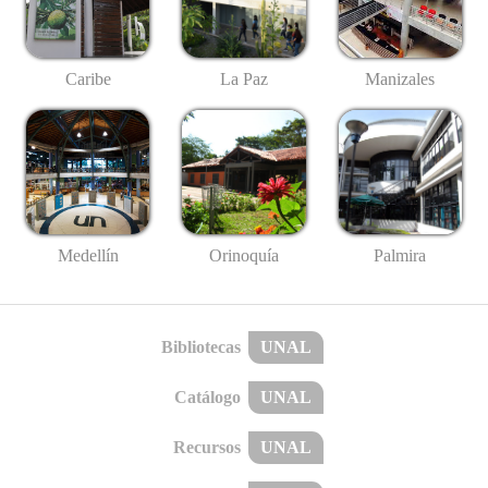
Caribe
La Paz
Manizales
Medellín
Palmira
Orinoquía
Bibliotecas
UNAL
Catálogo
UNAL
Recursos
UNAL