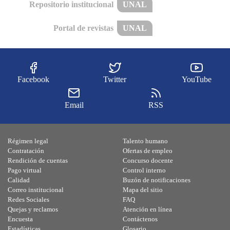
Repositorio institucional
UNAL
Portal de revistas
UNAL
Facebook
Twitter
YouTube
Email
RSS
Régimen legal
Talento humano
Contratación
Ofertas de empleo
Rendición de cuentas
Concurso docente
Pago virtual
Control interno
Calidad
Buzón de notificaciones
Correo institucional
Mapa del sitio
Redes Sociales
FAQ
Quejas y reclamos
Atención en línea
Encuesta
Contáctenos
Estadísticas
Glosario