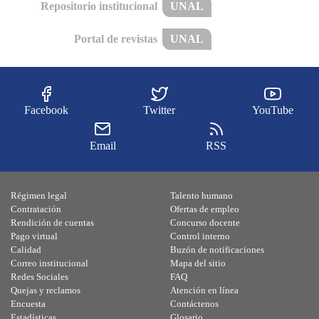
Repositorio institucional
UNAL
Portal de revistas
UNAL
Facebook
Twitter
YouTube
Email
RSS
Régimen legal
Talento humano
Contratación
Ofertas de empleo
Rendición de cuentas
Concurso docente
Pago virtual
Control interno
Calidad
Buzón de notificaciones
Correo institucional
Mapa del sitio
Redes Sociales
FAQ
Quejas y reclamos
Atención en línea
Encuesta
Contáctenos
Estadísticas
Glosario