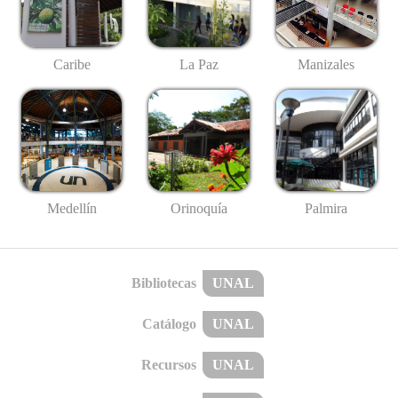
Caribe
La Paz
Manizales
Medellín
Palmira
Orinoquía
Bibliotecas
UNAL
Catálogo
UNAL
Recursos
UNAL