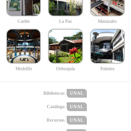
Caribe
La Paz
Manizales
Medellín
Palmira
Orinoquía
Bibliotecas
UNAL
Catálogo
UNAL
Recursos
UNAL