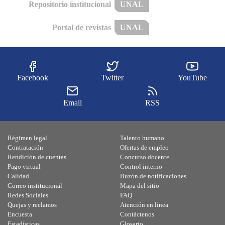
Repositorio institucional
UNAL
Portal de revistas
UNAL
Facebook
Twitter
YouTube
Email
RSS
Régimen legal
Talento humano
Contratación
Ofertas de empleo
Rendición de cuentas
Concurso docente
Pago virtual
Control interno
Calidad
Buzón de notificaciones
Correo institucional
Mapa del sitio
Redes Sociales
FAQ
Quejas y reclamos
Atención en línea
Encuesta
Contáctenos
Estadísticas
Glosario