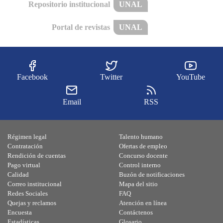
Repositorio institucional
UNAL
Portal de revistas
UNAL
Facebook
Twitter
YouTube
Email
RSS
Régimen legal
Talento humano
Contratación
Ofertas de empleo
Rendición de cuentas
Concurso docente
Pago virtual
Control interno
Calidad
Buzón de notificaciones
Correo institucional
Mapa del sitio
Redes Sociales
FAQ
Quejas y reclamos
Atención en línea
Encuesta
Contáctenos
Estadísticas
Glosario