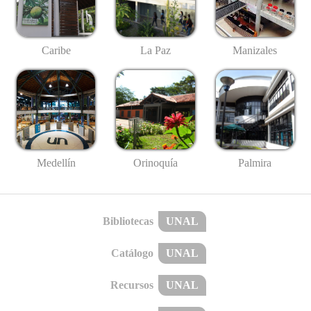
Caribe
La Paz
Manizales
Medellín
Palmira
Orinoquía
Bibliotecas
UNAL
Catálogo
UNAL
Recursos
UNAL