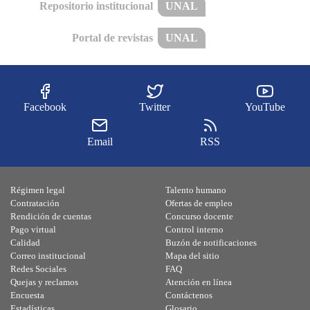
Repositorio institucional
UNAL
Portal de revistas
UNAL
Facebook
Twitter
YouTube
Email
RSS
Régimen legal
Talento humano
Contratación
Ofertas de empleo
Rendición de cuentas
Concurso docente
Pago virtual
Control interno
Calidad
Buzón de notificaciones
Correo institucional
Mapa del sitio
Redes Sociales
FAQ
Quejas y reclamos
Atención en línea
Encuesta
Contáctenos
Estadísticas
Glosario