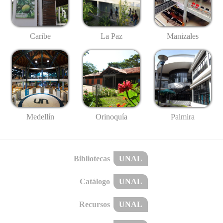
Caribe
La Paz
Manizales
Medellín
Palmira
Orinoquía
Bibliotecas
UNAL
Catálogo
UNAL
Recursos
UNAL