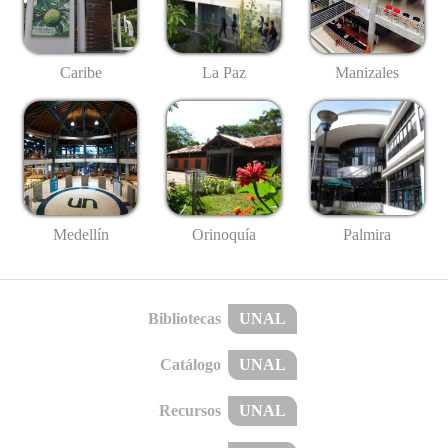
Caribe
La Paz
Manizales
Medellín
Palmira
Orinoquía
Bibliotecas
UNAL
Catálogo
UNAL
Recursos
UNAL