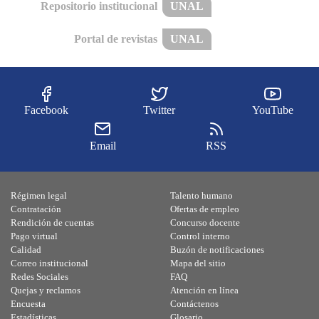
Repositorio institucional
UNAL
Portal de revistas
UNAL
Facebook
Twitter
YouTube
Email
RSS
Régimen legal
Talento humano
Contratación
Ofertas de empleo
Rendición de cuentas
Concurso docente
Pago virtual
Control interno
Calidad
Buzón de notificaciones
Correo institucional
Mapa del sitio
Redes Sociales
FAQ
Quejas y reclamos
Atención en línea
Encuesta
Contáctenos
Estadísticas
Glosario