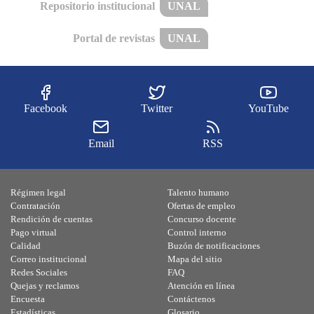
Repositorio institucional
UNAL
Portal de revistas
UNAL
Facebook
Twitter
YouTube
Email
RSS
Régimen legal
Talento humano
Contratación
Ofertas de empleo
Rendición de cuentas
Concurso docente
Pago virtual
Control interno
Calidad
Buzón de notificaciones
Correo institucional
Mapa del sitio
Redes Sociales
FAQ
Quejas y reclamos
Atención en línea
Encuesta
Contáctenos
Estadísticas
Glosario