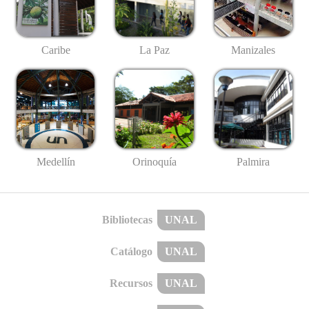
Caribe
La Paz
Manizales
Medellín
Palmira
Orinoquía
Bibliotecas
UNAL
Catálogo
UNAL
Recursos
UNAL