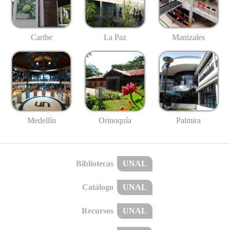
Caribe
La Paz
Manizales
Medellín
Palmira
Orinoquía
Bibliotecas
UNAL
Catálogo
UNAL
Recursos
UNAL