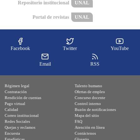
Repositorio institucional
UNAL
Portal de revistas
UNAL
Facebook
Twitter
YouTube
Email
RSS
Régimen legal
Talento humano
Contratación
Ofertas de empleo
Rendición de cuentas
Concurso docente
Pago virtual
Control interno
Calidad
Buzón de notificaciones
Correo institucional
Mapa del sitio
Redes Sociales
FAQ
Quejas y reclamos
Atención en línea
Encuesta
Contáctenos
Estadísticas
Glosario