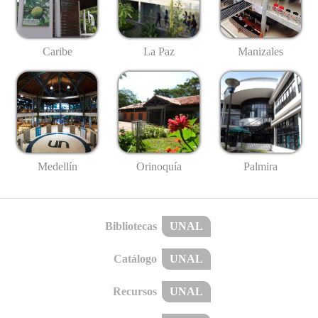
Caribe
La Paz
Manizales
Medellín
Palmira
Orinoquía
Bibliotecas
UNAL
Catálogo
UNAL
Recursos
UNAL