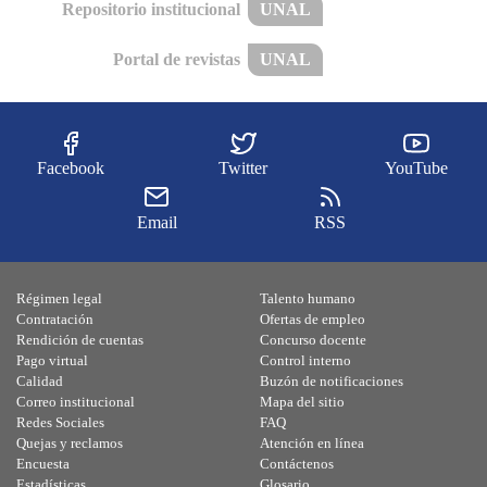
Repositorio institucional
UNAL
Portal de revistas
UNAL
Facebook
Twitter
YouTube
Email
RSS
Régimen legal
Talento humano
Contratación
Ofertas de empleo
Rendición de cuentas
Concurso docente
Pago virtual
Control interno
Calidad
Buzón de notificaciones
Correo institucional
Mapa del sitio
Redes Sociales
FAQ
Quejas y reclamos
Atención en línea
Encuesta
Contáctenos
Estadísticas
Glosario