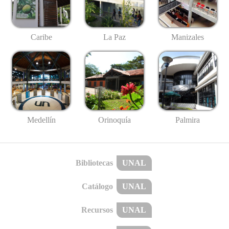
Caribe
La Paz
Manizales
Medellín
Palmira
Orinoquía
Bibliotecas
UNAL
Catálogo
UNAL
Recursos
UNAL