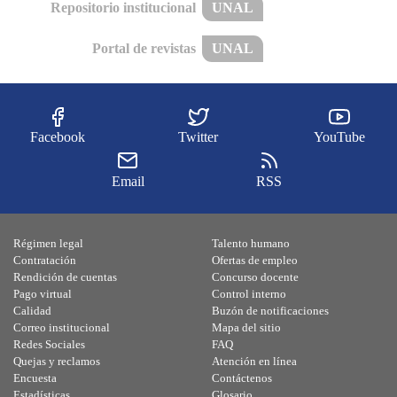
Repositorio institucional
UNAL
Portal de revistas
UNAL
Facebook
Twitter
YouTube
Email
RSS
Régimen legal
Talento humano
Contratación
Ofertas de empleo
Rendición de cuentas
Concurso docente
Pago virtual
Control interno
Calidad
Buzón de notificaciones
Correo institucional
Mapa del sitio
Redes Sociales
FAQ
Quejas y reclamos
Atención en línea
Encuesta
Contáctenos
Estadísticas
Glosario