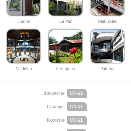
Caribe
La Paz
Manizales
Medellín
Palmira
Orinoquía
Bibliotecas
UNAL
Catálogo
UNAL
Recursos
UNAL