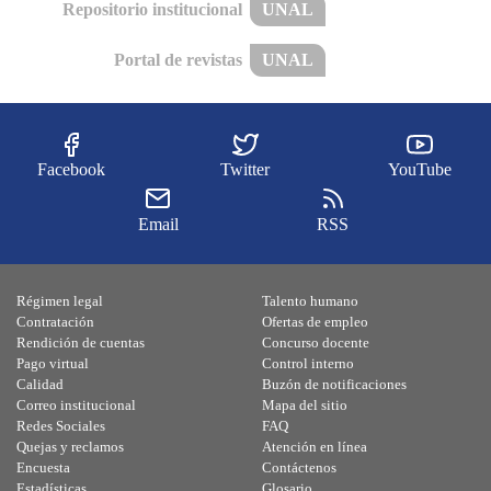
Repositorio institucional
UNAL
Portal de revistas
UNAL
Facebook
Twitter
YouTube
Email
RSS
Régimen legal
Talento humano
Contratación
Ofertas de empleo
Rendición de cuentas
Concurso docente
Pago virtual
Control interno
Calidad
Buzón de notificaciones
Correo institucional
Mapa del sitio
Redes Sociales
FAQ
Quejas y reclamos
Atención en línea
Encuesta
Contáctenos
Estadísticas
Glosario