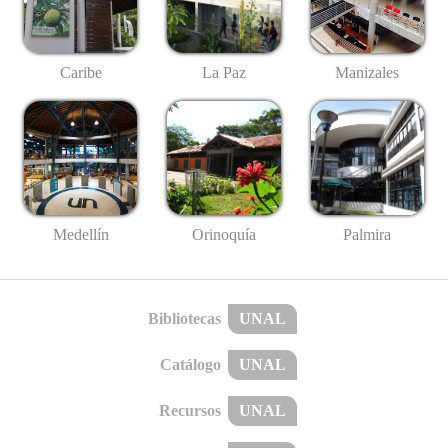
Caribe
La Paz
Manizales
Medellín
Palmira
Orinoquía
Bibliotecas
UNAL
Catálogo
UNAL
Recursos
UNAL