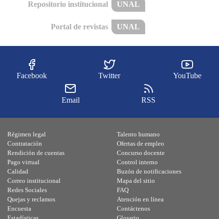
Repositorio institucional
UNAL
Portal de revistas
UNAL
Facebook
Twitter
YouTube
Email
RSS
Régimen legal
Talento humano
Contratación
Ofertas de empleo
Rendición de cuentas
Concurso docente
Pago virtual
Control interno
Calidad
Buzón de notificaciones
Correo institucional
Mapa del sitio
Redes Sociales
FAQ
Quejas y reclamos
Atención en línea
Encuesta
Contáctenos
Estadísticas
Glosario