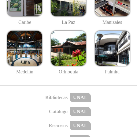
Caribe
La Paz
Manizales
Medellín
Palmira
Orinoquía
Bibliotecas
UNAL
Catálogo
UNAL
Recursos
UNAL