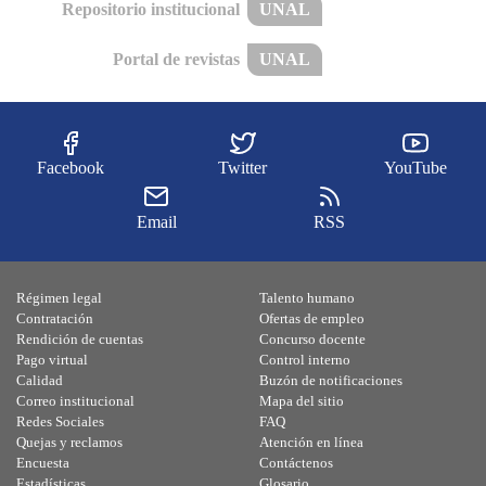
Repositorio institucional
UNAL
Portal de revistas
UNAL
Facebook
Twitter
YouTube
Email
RSS
Régimen legal
Talento humano
Contratación
Ofertas de empleo
Rendición de cuentas
Concurso docente
Pago virtual
Control interno
Calidad
Buzón de notificaciones
Correo institucional
Mapa del sitio
Redes Sociales
FAQ
Quejas y reclamos
Atención en línea
Encuesta
Contáctenos
Estadísticas
Glosario