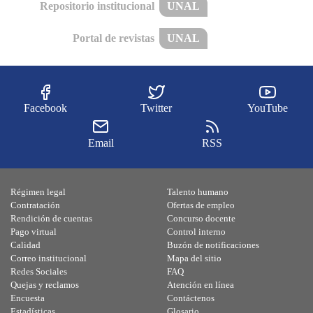
Repositorio institucional
UNAL
Portal de revistas
UNAL
Facebook
Twitter
YouTube
Email
RSS
Régimen legal
Talento humano
Contratación
Ofertas de empleo
Rendición de cuentas
Concurso docente
Pago virtual
Control interno
Calidad
Buzón de notificaciones
Correo institucional
Mapa del sitio
Redes Sociales
FAQ
Quejas y reclamos
Atención en línea
Encuesta
Contáctenos
Estadísticas
Glosario