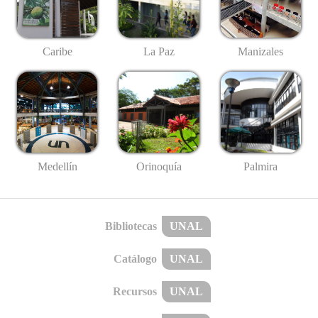
Caribe
La Paz
Manizales
Medellín
Palmira
Orinoquía
Bibliotecas
UNAL
Catálogo
UNAL
Recursos
UNAL