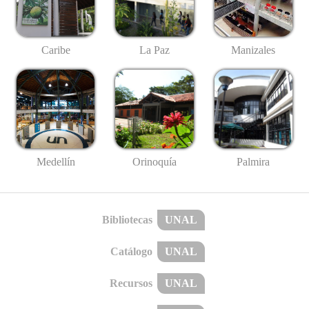
Caribe
La Paz
Manizales
Medellín
Palmira
Orinoquía
Bibliotecas
UNAL
Catálogo
UNAL
Recursos
UNAL