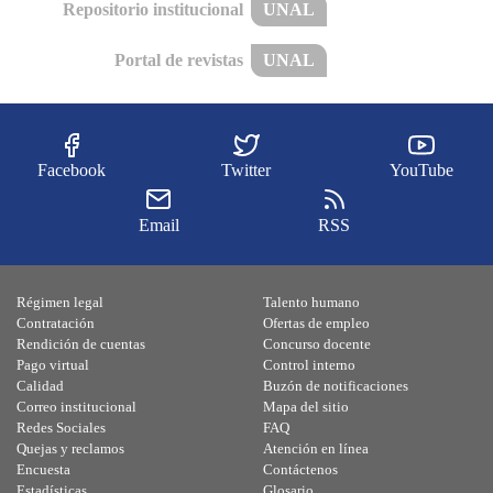
Repositorio institucional
UNAL
Portal de revistas
UNAL
Facebook
Twitter
YouTube
Email
RSS
Régimen legal
Talento humano
Contratación
Ofertas de empleo
Rendición de cuentas
Concurso docente
Pago virtual
Control interno
Calidad
Buzón de notificaciones
Correo institucional
Mapa del sitio
Redes Sociales
FAQ
Quejas y reclamos
Atención en línea
Encuesta
Contáctenos
Estadísticas
Glosario