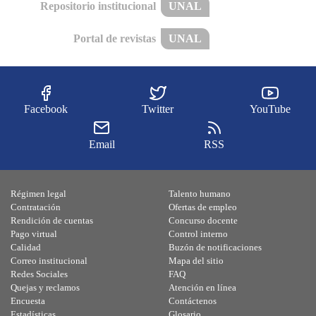
Repositorio institucional
UNAL
Portal de revistas
UNAL
Facebook
Twitter
YouTube
Email
RSS
Régimen legal
Talento humano
Contratación
Ofertas de empleo
Rendición de cuentas
Concurso docente
Pago virtual
Control interno
Calidad
Buzón de notificaciones
Correo institucional
Mapa del sitio
Redes Sociales
FAQ
Quejas y reclamos
Atención en línea
Encuesta
Contáctenos
Estadísticas
Glosario