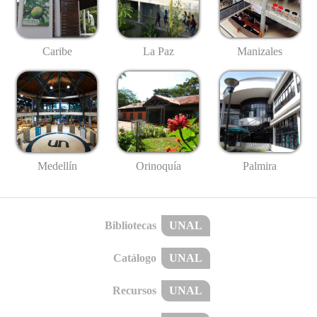
Caribe
La Paz
Manizales
Medellín
Palmira
Orinoquía
Bibliotecas
UNAL
Catálogo
UNAL
Recursos
UNAL