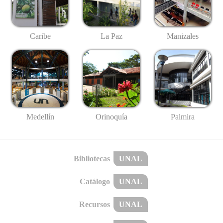
Caribe
La Paz
Manizales
Medellín
Palmira
Orinoquía
Bibliotecas
UNAL
Catálogo
UNAL
Recursos
UNAL