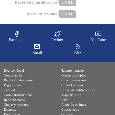
Repositorio institucional
UNAL
Portal de revistas
UNAL
Facebook
Twitter
YouTube
Email
RSS
Régimen legal
Talento humano
Contratación
Ofertas de empleo
Rendición de cuentas
Concurso docente
Pago virtual
Control interno
Calidad
Buzón de notificaciones
Correo institucional
Mapa del sitio
Redes Sociales
FAQ
Quejas y reclamos
Atención en línea
Encuesta
Contáctenos
Estadísticas
Glosario