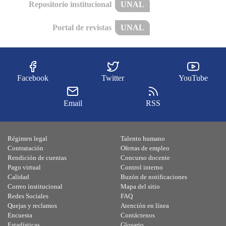
Repositorio institucional
UNAL
Portal de revistas
UNAL
Facebook
Twitter
YouTube
Email
RSS
Régimen legal
Talento humano
Contratación
Ofertas de empleo
Rendición de cuentas
Concurso docente
Pago virtual
Control interno
Calidad
Buzón de notificaciones
Correo institucional
Mapa del sitio
Redes Sociales
FAQ
Quejas y reclamos
Atención en línea
Encuesta
Contáctenos
Estadísticas
Glosario