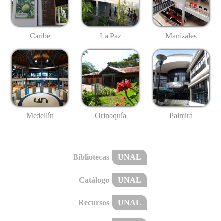
Caribe
La Paz
Manizales
Medellín
Palmira
Orinoquía
Bibliotecas
UNAL
Catálogo
UNAL
Recursos
UNAL