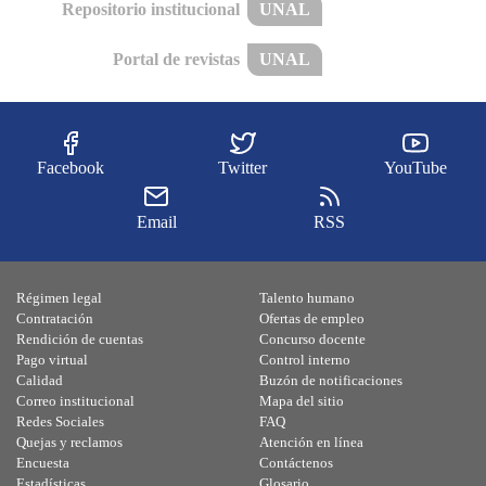
Repositorio institucional
UNAL
Portal de revistas
UNAL
Facebook
Twitter
YouTube
Email
RSS
Régimen legal
Talento humano
Contratación
Ofertas de empleo
Rendición de cuentas
Concurso docente
Pago virtual
Control interno
Calidad
Buzón de notificaciones
Correo institucional
Mapa del sitio
Redes Sociales
FAQ
Quejas y reclamos
Atención en línea
Encuesta
Contáctenos
Estadísticas
Glosario