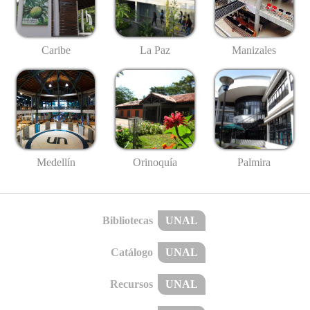
Caribe
La Paz
Manizales
Medellín
Palmira
Orinoquía
Bibliotecas
UNAL
Catálogo
UNAL
Recursos
UNAL