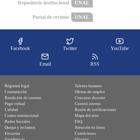
Repositorio institucional
UNAL
Portal de revistas
UNAL
Facebook
Twitter
YouTube
Email
RSS
Régimen legal
Talento humano
Contratación
Ofertas de empleo
Rendición de cuentas
Concurso docente
Pago virtual
Control interno
Calidad
Buzón de notificaciones
Correo institucional
Mapa del sitio
Redes Sociales
FAQ
Quejas y reclamos
Atención en línea
Encuesta
Contáctenos
Estadísticas
Glosario