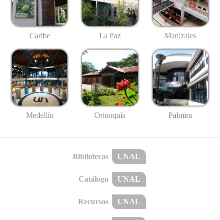
Caribe
La Paz
Manizales
Medellín
Palmira
Orinoquía
Bibliotecas
UNAL
Catálogo
UNAL
Recursos
UNAL