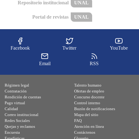
Repositorio institucional
UNAL
Portal de revistas
UNAL
Facebook
Twitter
YouTube
Email
RSS
Régimen legal
Talento humano
Contratación
Ofertas de empleo
Rendición de cuentas
Concurso docente
Pago virtual
Control interno
Calidad
Buzón de notificaciones
Correo institucional
Mapa del sitio
Redes Sociales
FAQ
Quejas y reclamos
Atención en línea
Encuesta
Contáctenos
Estadísticas
Glosario