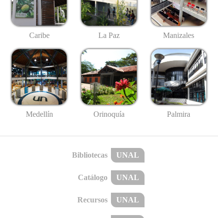
Caribe
La Paz
Manizales
Medellín
Palmira
Orinoquía
Bibliotecas
UNAL
Catálogo
UNAL
Recursos
UNAL