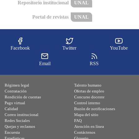
Repositorio institucional
UNAL
Portal de revistas
UNAL
Facebook
Twitter
YouTube
Email
RSS
Régimen legal
Talento humano
Contratación
Ofertas de empleo
Rendición de cuentas
Concurso docente
Pago virtual
Control interno
Calidad
Buzón de notificaciones
Correo institucional
Mapa del sitio
Redes Sociales
FAQ
Quejas y reclamos
Atención en línea
Encuesta
Contáctenos
Estadísticas
Glosario