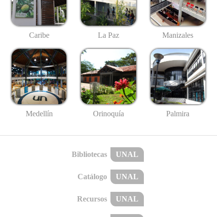
Caribe
La Paz
Manizales
Medellín
Palmira
Orinoquía
Bibliotecas
UNAL
Catálogo
UNAL
Recursos
UNAL