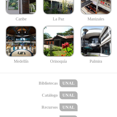
Caribe
La Paz
Manizales
Medellín
Palmira
Orinoquía
Bibliotecas
UNAL
Catálogo
UNAL
Recursos
UNAL