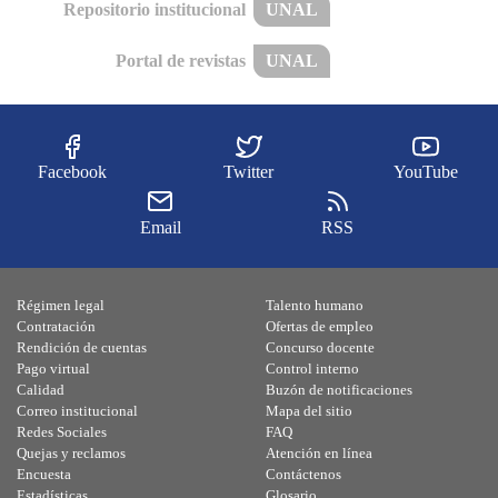
Repositorio institucional
UNAL
Portal de revistas
UNAL
Facebook
Twitter
YouTube
Email
RSS
Régimen legal
Talento humano
Contratación
Ofertas de empleo
Rendición de cuentas
Concurso docente
Pago virtual
Control interno
Calidad
Buzón de notificaciones
Correo institucional
Mapa del sitio
Redes Sociales
FAQ
Quejas y reclamos
Atención en línea
Encuesta
Contáctenos
Estadísticas
Glosario