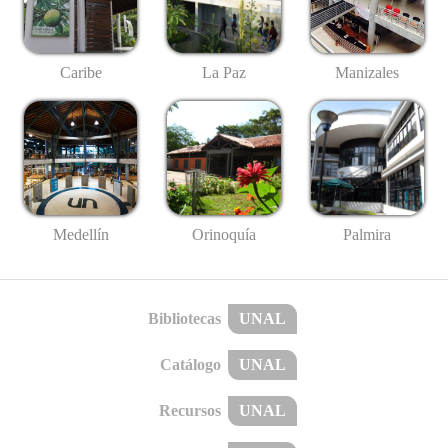
Caribe
La Paz
Manizales
Medellín
Palmira
Orinoquía
Bibliotecas
UNAL
Catálogo
UNAL
Recursos
UNAL