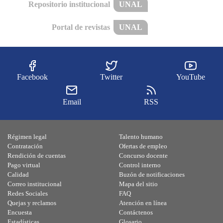
Repositorio institucional
UNAL
Portal de revistas
UNAL
Facebook
Twitter
YouTube
Email
RSS
Régimen legal
Talento humano
Contratación
Ofertas de empleo
Rendición de cuentas
Concurso docente
Pago virtual
Control interno
Calidad
Buzón de notificaciones
Correo institucional
Mapa del sitio
Redes Sociales
FAQ
Quejas y reclamos
Atención en línea
Encuesta
Contáctenos
Estadísticas
Glosario