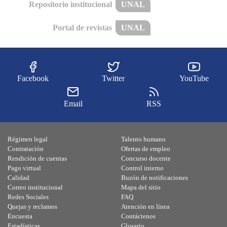
Repositorio institucional
UNAL
Portal de revistas
UNAL
Facebook
Twitter
YouTube
Email
RSS
Régimen legal
Talento humano
Contratación
Ofertas de empleo
Rendición de cuentas
Concurso docente
Pago virtual
Control interno
Calidad
Buzón de notificaciones
Correo institucional
Mapa del sitio
Redes Sociales
FAQ
Quejas y reclamos
Atención en línea
Encuesta
Contáctenos
Estadísticas
Glosario