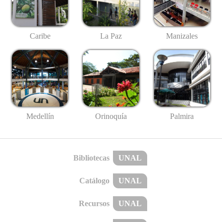
Caribe
La Paz
Manizales
Medellín
Palmira
Orinoquía
Bibliotecas
UNAL
Catálogo
UNAL
Recursos
UNAL