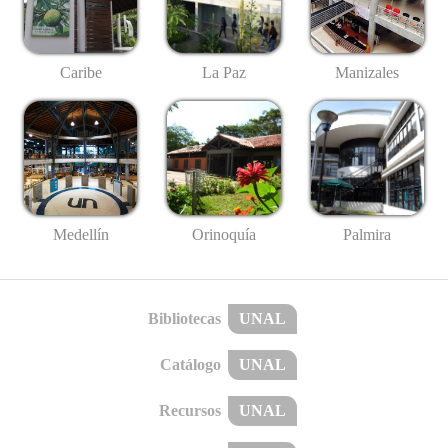
Caribe
La Paz
Manizales
Medellín
Palmira
Orinoquía
Bibliotecas
UNAL
Catálogo
UNAL
Recursos
UNAL