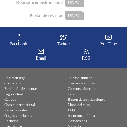
Repositorio institucional
UNAL
Portal de revistas
UNAL
Facebook
Twitter
YouTube
Email
RSS
Régimen legal
Talento humano
Contratación
Ofertas de empleo
Rendición de cuentas
Concurso docente
Pago virtual
Control interno
Calidad
Buzón de notificaciones
Correo institucional
Mapa del sitio
Redes Sociales
FAQ
Quejas y reclamos
Atención en línea
Encuesta
Contáctenos
Estadísticas
Glosario