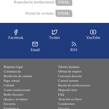
Repositorio institucional
UNAL
Portal de revistas
UNAL
Facebook
Twitter
YouTube
Email
RSS
Régimen legal
Talento humano
Contratación
Ofertas de empleo
Rendición de cuentas
Concurso docente
Pago virtual
Control interno
Calidad
Buzón de notificaciones
Correo institucional
Mapa del sitio
Redes Sociales
FAQ
Quejas y reclamos
Atención en línea
Encuesta
Contáctenos
Estadísticas
Glosario