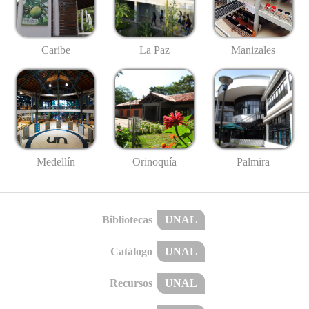
Caribe
La Paz
Manizales
Medellín
Palmira
Orinoquía
Bibliotecas
UNAL
Catálogo
UNAL
Recursos
UNAL