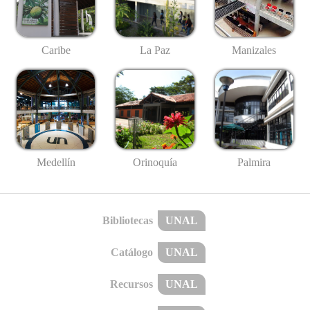
Caribe
La Paz
Manizales
Medellín
Palmira
Orinoquía
Bibliotecas
UNAL
Catálogo
UNAL
Recursos
UNAL