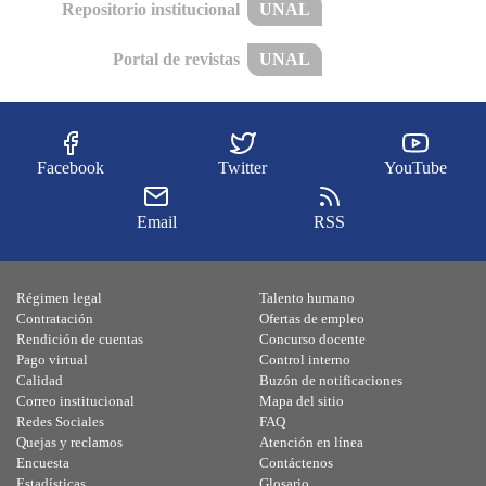
Repositorio institucional
UNAL
Portal de revistas
UNAL
Facebook
Twitter
YouTube
Email
RSS
Régimen legal
Talento humano
Contratación
Ofertas de empleo
Rendición de cuentas
Concurso docente
Pago virtual
Control interno
Calidad
Buzón de notificaciones
Correo institucional
Mapa del sitio
Redes Sociales
FAQ
Quejas y reclamos
Atención en línea
Encuesta
Contáctenos
Estadísticas
Glosario