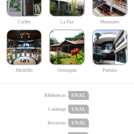
Caribe
La Paz
Manizales
Medellín
Palmira
Orinoquía
Bibliotecas
UNAL
Catálogo
UNAL
Recursos
UNAL