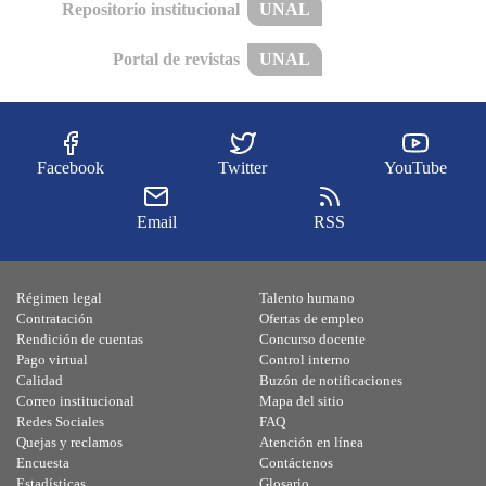
Repositorio institucional
UNAL
Portal de revistas
UNAL
Facebook
Twitter
YouTube
Email
RSS
Régimen legal
Talento humano
Contratación
Ofertas de empleo
Rendición de cuentas
Concurso docente
Pago virtual
Control interno
Calidad
Buzón de notificaciones
Correo institucional
Mapa del sitio
Redes Sociales
FAQ
Quejas y reclamos
Atención en línea
Encuesta
Contáctenos
Estadísticas
Glosario