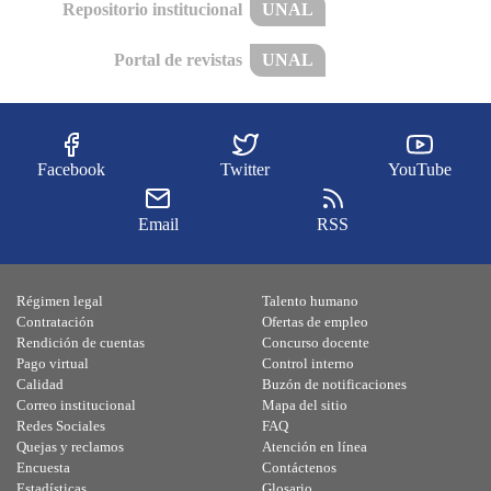
Repositorio institucional
UNAL
Portal de revistas
UNAL
Facebook
Twitter
YouTube
Email
RSS
Régimen legal
Talento humano
Contratación
Ofertas de empleo
Rendición de cuentas
Concurso docente
Pago virtual
Control interno
Calidad
Buzón de notificaciones
Correo institucional
Mapa del sitio
Redes Sociales
FAQ
Quejas y reclamos
Atención en línea
Encuesta
Contáctenos
Estadísticas
Glosario