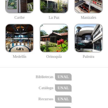
Caribe
La Paz
Manizales
Medellín
Palmira
Orinoquía
Bibliotecas
UNAL
Catálogo
UNAL
Recursos
UNAL