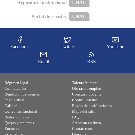
Repositorio institucional
UNAL
Portal de revistas
UNAL
Facebook
Twitter
YouTube
Email
RSS
Régimen legal
Talento humano
Contratación
Ofertas de empleo
Rendición de cuentas
Concurso docente
Pago virtual
Control interno
Calidad
Buzón de notificaciones
Correo institucional
Mapa del sitio
Redes Sociales
FAQ
Quejas y reclamos
Atención en línea
Encuesta
Contáctenos
Estadísticas
Glosario