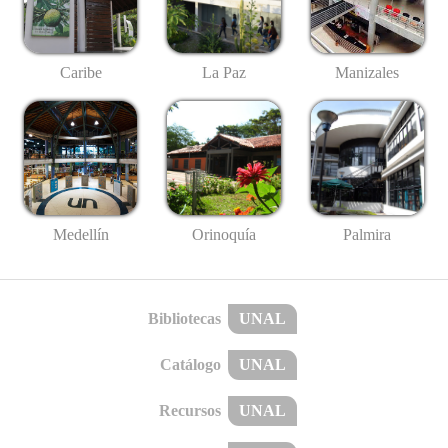
Caribe
La Paz
Manizales
Medellín
Palmira
Orinoquía
Bibliotecas
UNAL
Catálogo
UNAL
Recursos
UNAL