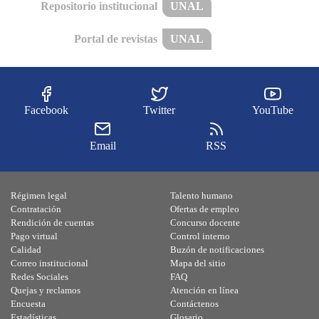
Repositorio institucional
UNAL
Portal de revistas
UNAL
Facebook
Twitter
YouTube
Email
RSS
Régimen legal
Talento humano
Contratación
Ofertas de empleo
Rendición de cuentas
Concurso docente
Pago virtual
Control interno
Calidad
Buzón de notificaciones
Correo institucional
Mapa del sitio
Redes Sociales
FAQ
Quejas y reclamos
Atención en línea
Encuesta
Contáctenos
Estadísticas
Glosario