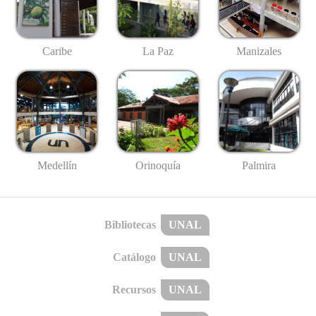
Caribe
La Paz
Manizales
Medellín
Palmira
Orinoquía
Bibliotecas
UNAL
Catálogo
UNAL
Recursos
UNAL