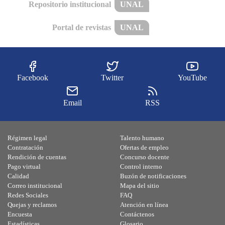
Repositorio institucional
UNAL
Portal de revistas
UNAL
Facebook
Twitter
YouTube
Email
RSS
Régimen legal
Talento humano
Contratación
Ofertas de empleo
Rendición de cuentas
Concurso docente
Pago virtual
Control interno
Calidad
Buzón de notificaciones
Correo institucional
Mapa del sitio
Redes Sociales
FAQ
Quejas y reclamos
Atención en línea
Encuesta
Contáctenos
Estadísticas
Glosario