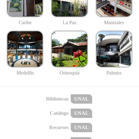
Caribe
La Paz
Manizales
Medellín
Palmira
Orinoquía
Bibliotecas
UNAL
Catálogo
UNAL
Recursos
UNAL