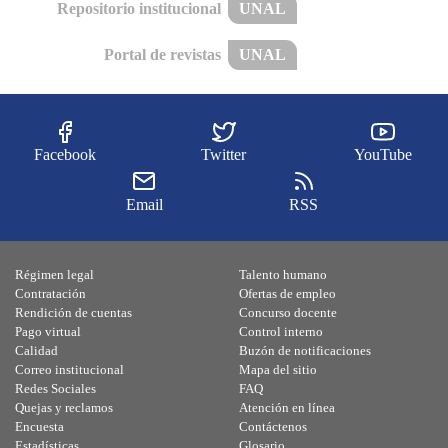
Repositorio institucional
UNAL
Portal de revistas
UNAL
Facebook
Twitter
YouTube
Email
RSS
Régimen legal
Talento humano
Contratación
Ofertas de empleo
Rendición de cuentas
Concurso docente
Pago virtual
Control interno
Calidad
Buzón de notificaciones
Correo institucional
Mapa del sitio
Redes Sociales
FAQ
Quejas y reclamos
Atención en línea
Encuesta
Contáctenos
Estadísticas
Glosario