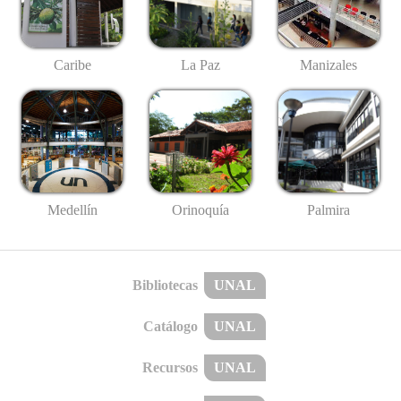
Caribe
La Paz
Manizales
Medellín
Palmira
Orinoquía
Bibliotecas
UNAL
Catálogo
UNAL
Recursos
UNAL