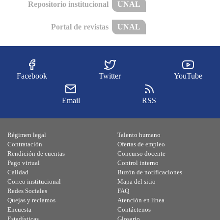
Repositorio institucional
UNAL
Portal de revistas
UNAL
Facebook
Twitter
YouTube
Email
RSS
Régimen legal
Talento humano
Contratación
Ofertas de empleo
Rendición de cuentas
Concurso docente
Pago virtual
Control interno
Calidad
Buzón de notificaciones
Correo institucional
Mapa del sitio
Redes Sociales
FAQ
Quejas y reclamos
Atención en línea
Encuesta
Contáctenos
Estadísticas
Glosario