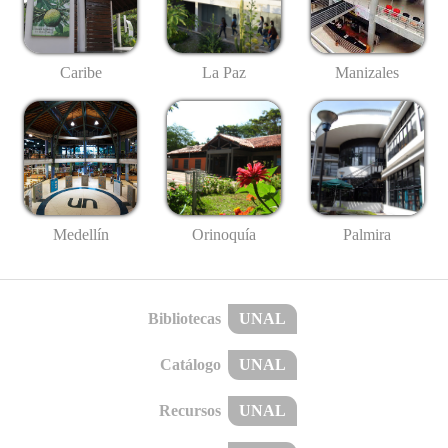
Caribe
La Paz
Manizales
Medellín
Palmira
Orinoquía
Bibliotecas
UNAL
Catálogo
UNAL
Recursos
UNAL