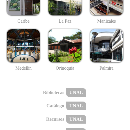
Caribe
La Paz
Manizales
Medellín
Palmira
Orinoquía
Bibliotecas
UNAL
Catálogo
UNAL
Recursos
UNAL