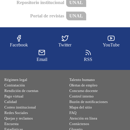
Repositorio institucional
UNAL
Portal de revistas
UNAL
Facebook
Twitter
YouTube
Email
RSS
Régimen legal
Talento humano
Contratación
Ofertas de empleo
Rendición de cuentas
Concurso docente
Pago virtual
Control interno
Calidad
Buzón de notificaciones
Correo institucional
Mapa del sitio
Redes Sociales
FAQ
Quejas y reclamos
Atención en línea
Encuesta
Contáctenos
Estadísticas
Glosario