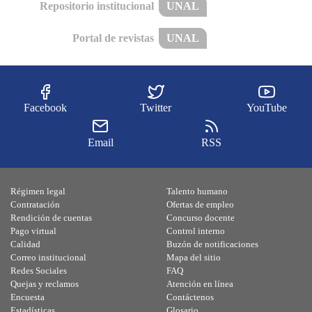
Repositorio institucional
UNAL
Portal de revistas
UNAL
Facebook
Twitter
YouTube
Email
RSS
Régimen legal
Talento humano
Contratación
Ofertas de empleo
Rendición de cuentas
Concurso docente
Pago virtual
Control interno
Calidad
Buzón de notificaciones
Correo institucional
Mapa del sitio
Redes Sociales
FAQ
Quejas y reclamos
Atención en línea
Encuesta
Contáctenos
Estadísticas
Glosario