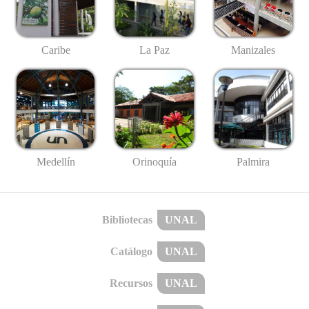
Caribe
La Paz
Manizales
Medellín
Palmira
Orinoquía
Bibliotecas
UNAL
Catálogo
UNAL
Recursos
UNAL