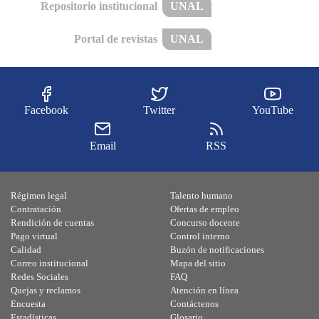
Repositorio institucional
UNAL
Portal de revistas
UNAL
Facebook
Twitter
YouTube
Email
RSS
Régimen legal
Talento humano
Contratación
Ofertas de empleo
Rendición de cuentas
Concurso docente
Pago virtual
Control interno
Calidad
Buzón de notificaciones
Correo institucional
Mapa del sitio
Redes Sociales
FAQ
Quejas y reclamos
Atención en línea
Encuesta
Contáctenos
Estadísticas
Glosario