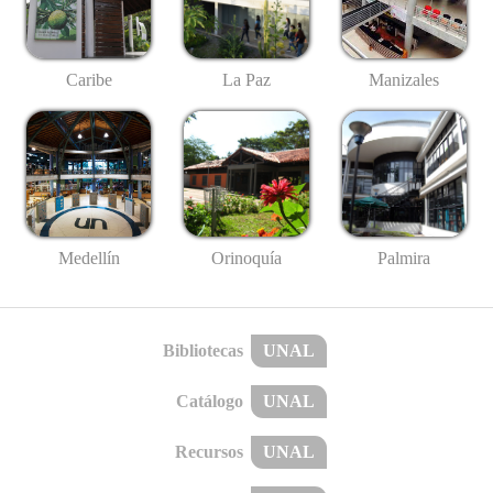
Caribe
La Paz
Manizales
Medellín
Palmira
Orinoquía
Bibliotecas
UNAL
Catálogo
UNAL
Recursos
UNAL