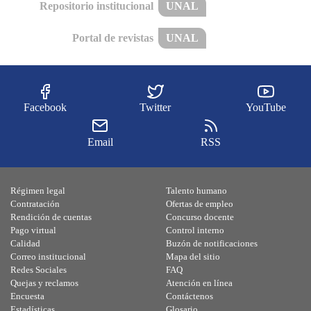
Repositorio institucional
UNAL
Portal de revistas
UNAL
Facebook
Twitter
YouTube
Email
RSS
Régimen legal
Talento humano
Contratación
Ofertas de empleo
Rendición de cuentas
Concurso docente
Pago virtual
Control interno
Calidad
Buzón de notificaciones
Correo institucional
Mapa del sitio
Redes Sociales
FAQ
Quejas y reclamos
Atención en línea
Encuesta
Contáctenos
Estadísticas
Glosario