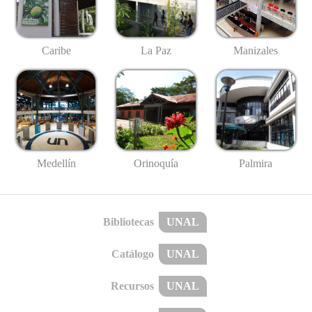
Caribe
La Paz
Manizales
Medellín
Palmira
Orinoquía
Bibliotecas
UNAL
Catálogo
UNAL
Recursos
UNAL