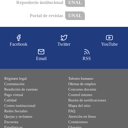
Repositorio institucional
UNAL
Portal de revistas
UNAL
Facebook
Twitter
YouTube
Email
RSS
Régimen legal
Talento humano
Contratación
Ofertas de empleo
Rendición de cuentas
Concurso docente
Pago virtual
Control interno
Calidad
Buzón de notificaciones
Correo institucional
Mapa del sitio
Redes Sociales
FAQ
Quejas y reclamos
Atención en línea
Encuesta
Contáctenos
Estadísticas
Glosario