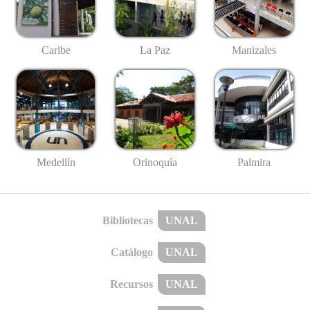
Caribe
La Paz
Manizales
Medellín
Palmira
Orinoquía
Bibliotecas
UNAL
Catálogo
UNAL
Recursos
UNAL