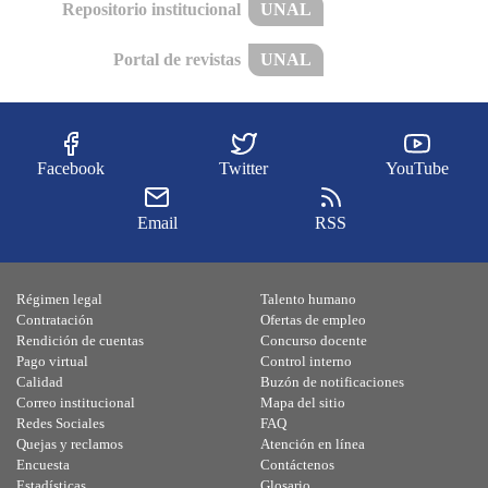
Repositorio institucional
UNAL
Portal de revistas
UNAL
Facebook
Twitter
YouTube
Email
RSS
Régimen legal
Talento humano
Contratación
Ofertas de empleo
Rendición de cuentas
Concurso docente
Pago virtual
Control interno
Calidad
Buzón de notificaciones
Correo institucional
Mapa del sitio
Redes Sociales
FAQ
Quejas y reclamos
Atención en línea
Encuesta
Contáctenos
Estadísticas
Glosario