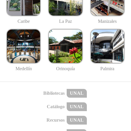
Caribe
La Paz
Manizales
Medellín
Palmira
Orinoquía
Bibliotecas
UNAL
Catálogo
UNAL
Recursos
UNAL