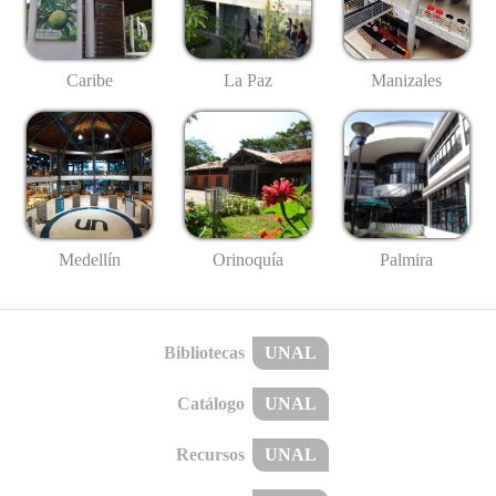
Caribe
La Paz
Manizales
Medellín
Palmira
Orinoquía
Bibliotecas
UNAL
Catálogo
UNAL
Recursos
UNAL