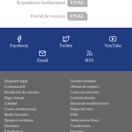
Repositorio institucional
UNAL
Portal de revistas
UNAL
Facebook
Twitter
YouTube
Email
RSS
Régimen legal
Talento humano
Contratación
Ofertas de empleo
Rendición de cuentas
Concurso docente
Pago virtual
Control interno
Calidad
Buzón de notificaciones
Correo institucional
Mapa del sitio
Redes Sociales
FAQ
Quejas y reclamos
Atención en línea
Encuesta
Contáctenos
Estadísticas
Glosario