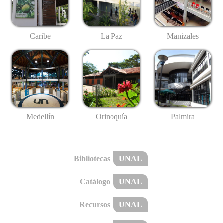
Caribe
La Paz
Manizales
Medellín
Palmira
Orinoquía
Bibliotecas
UNAL
Catálogo
UNAL
Recursos
UNAL