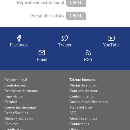
Repositorio institucional
UNAL
Portal de revistas
UNAL
Facebook
Twitter
YouTube
Email
RSS
Régimen legal
Talento humano
Contratación
Ofertas de empleo
Rendición de cuentas
Concurso docente
Pago virtual
Control interno
Calidad
Buzón de notificaciones
Correo institucional
Mapa del sitio
Redes Sociales
FAQ
Quejas y reclamos
Atención en línea
Encuesta
Contáctenos
Estadísticas
Glosario