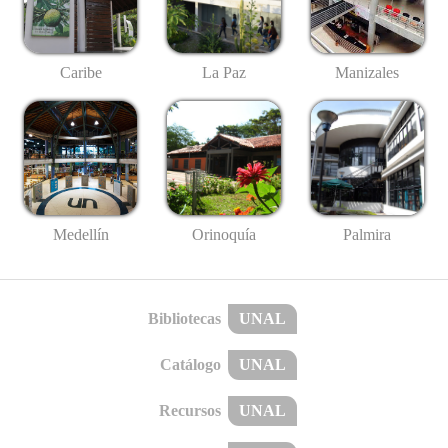
Caribe
La Paz
Manizales
Medellín
Palmira
Orinoquía
Bibliotecas
UNAL
Catálogo
UNAL
Recursos
UNAL