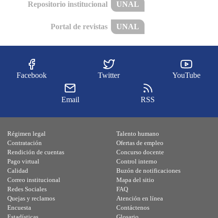
Repositorio institucional
UNAL
Portal de revistas
UNAL
Facebook
Twitter
YouTube
Email
RSS
Régimen legal
Talento humano
Contratación
Ofertas de empleo
Rendición de cuentas
Concurso docente
Pago virtual
Control interno
Calidad
Buzón de notificaciones
Correo institucional
Mapa del sitio
Redes Sociales
FAQ
Quejas y reclamos
Atención en línea
Encuesta
Contáctenos
Estadísticas
Glosario