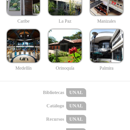
Caribe
La Paz
Manizales
Medellín
Palmira
Orinoquía
Bibliotecas
UNAL
Catálogo
UNAL
Recursos
UNAL