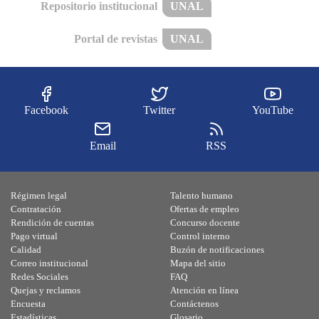
Repositorio institucional
UNAL
Portal de revistas
UNAL
Facebook
Twitter
YouTube
Email
RSS
Régimen legal
Talento humano
Contratación
Ofertas de empleo
Rendición de cuentas
Concurso docente
Pago virtual
Control interno
Calidad
Buzón de notificaciones
Correo institucional
Mapa del sitio
Redes Sociales
FAQ
Quejas y reclamos
Atención en línea
Encuesta
Contáctenos
Estadísticas
Glosario