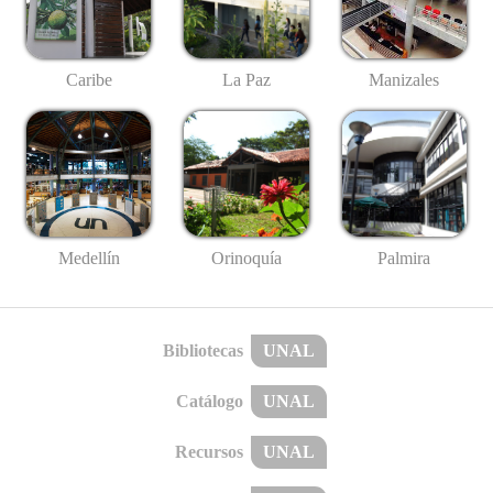
Caribe
La Paz
Manizales
Medellín
Palmira
Orinoquía
Bibliotecas
UNAL
Catálogo
UNAL
Recursos
UNAL