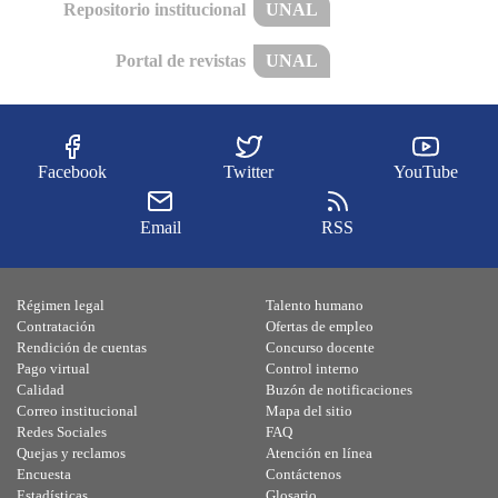
Repositorio institucional
UNAL
Portal de revistas
UNAL
Facebook
Twitter
YouTube
Email
RSS
Régimen legal
Talento humano
Contratación
Ofertas de empleo
Rendición de cuentas
Concurso docente
Pago virtual
Control interno
Calidad
Buzón de notificaciones
Correo institucional
Mapa del sitio
Redes Sociales
FAQ
Quejas y reclamos
Atención en línea
Encuesta
Contáctenos
Estadísticas
Glosario